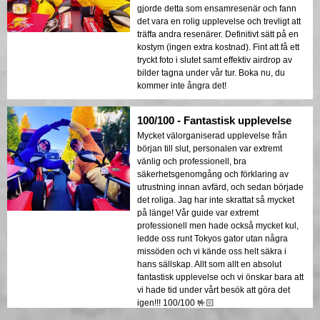
gjorde detta som ensamresenär och fann
det vara en rolig upplevelse och trevligt att
träffa andra resenärer. Definitivt sätt på en
kostym (ingen extra kostnad). Fint att få ett
tryckt foto i slutet samt effektiv airdrop av
bilder tagna under vår tur. Boka nu, du
kommer inte ångra det!
100/100 - Fantastisk upplevelse
Mycket välorganiserad upplevelse från
början till slut, personalen var extremt
vänlig och professionell, bra
säkerhetsgenomgång och förklaring av
utrustning innan avfärd, och sedan började
det roliga. Jag har inte skrattat så mycket
på länge! Vår guide var extremt
professionell men hade också mycket kul,
ledde oss runt Tokyos gator utan några
missöden och vi kände oss helt säkra i
hans sällskap. Allt som allt en absolut
fantastisk upplevelse och vi önskar bara att
vi hade tid under vårt besök att göra det
igen!!! 100/100 🤟🏻