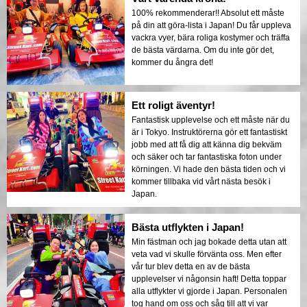
100% rekommenderar!! Absolut ett måste
på din att göra-lista i Japan! Du får uppleva
vackra vyer, bära roliga kostymer och träffa
de bästa värdarna. Om du inte gör det,
kommer du ångra det!
Ett roligt äventyr!
Fantastisk upplevelse och ett måste när du
är i Tokyo. Instruktörerna gör ett fantastiskt
jobb med att få dig att känna dig bekväm
och säker och tar fantastiska foton under
körningen. Vi hade den bästa tiden och vi
kommer tillbaka vid vårt nästa besök i
Japan.
Bästa utflykten i Japan!
Min fästman och jag bokade detta utan att
veta vad vi skulle förvänta oss. Men efter
vår tur blev detta en av de bästa
upplevelser vi någonsin haft! Detta toppar
alla utflykter vi gjorde i Japan. Personalen
tog hand om oss och såg till att vi var