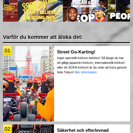
Varför du kommer att älska det:
01
Street Go-Karting!
Inget speciellt körkort behövs! Så länge du har
ett giltigt japanskt körkort, internationellt körkort
eller ett SOFA-körkort är du redo att köra genom
hela Tokyo!
Mer information
02
Säkerhet och efterlevnad