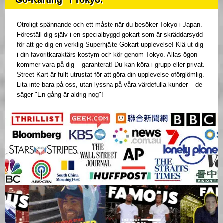
Go-Karting" i Tokyo.
Otroligt spännande och ett måste när du besöker Tokyo i Japan.
Föreställ dig själv i en specialbyggd gokart som är skräddarsydd
för att ge dig en verklig Superhjälte-Gokart-upplevelse! Klä ut dig
i din favoritkaraktärs kostym och kör genom Tokyo. Allas ögon
kommer vara på dig – garanterat! Du kan köra i grupp eller privat.
Street Kart är fullt utrustat för att göra din upplevelse oförglömlig.
Lita inte bara på oss, utan lyssna på våra värdefulla kunder – de
säger "En gång är aldrig nog"!