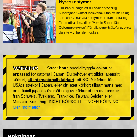
Hyreskostymer
Hur kan du säga att du hade en 'Verklig
Superhjälte-Gokartupplevelse' utan att klä ut dig
som en? Vi har alla kostymer du kan tänka dig
för att göra detta till en 'Verklig Superhjälte-
Gokartupplevelse'! För alla superhjältefans, oroa
dig inte – vi har dem också!
VARNING
Street Karts specialbyggda gokart är
anpassad för gatorna i Japan. Du behöver ett giltigt japanskt
körkort,
ett internationellt körkort
, ett SOFA-körkort för
USA:s styrkor i Japan, eller ditt eget körkort tillsammans med
en officiell japansk översättning av körkortet om du kommer
från Schweiz, Tyskland, Frankrike, Taiwan, Belgien eller
Monaco. Kom ihåg: INGET KÖRKORT – INGEN KÖRNING!!
Mer information
.
Bokningar