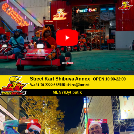
Street Kart Shibuya Annex
OPEN 10:00-22:00
📞+81-70-2222-6655
📧
shina@kart.st
MENY/Byt butik
HEM
Om oss
Specifikationer
Pris
Hitta hit
Röster
FAQ