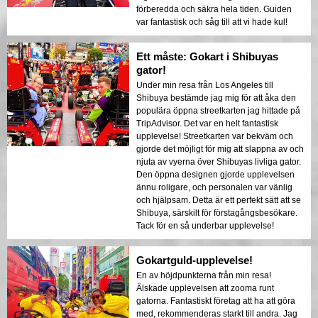
förberedda och säkra hela tiden. Guiden
var fantastisk och såg till att vi hade kul!
Ett måste: Gokart i Shibuyas
gator!
Under min resa från Los Angeles till
Shibuya bestämde jag mig för att åka den
populära öppna streetkarten jag hittade på
TripAdvisor. Det var en helt fantastisk
upplevelse! Streetkarten var bekväm och
gjorde det möjligt för mig att slappna av och
njuta av vyerna över Shibuyas livliga gator.
Den öppna designen gjorde upplevelsen
ännu roligare, och personalen var vänlig
och hjälpsam. Detta är ett perfekt sätt att se
Shibuya, särskilt för förstagångsbesökare.
Tack för en så underbar upplevelse!
Gokartguld-upplevelse!
En av höjdpunkterna från min resa!
Älskade upplevelsen att zooma runt
gatorna. Fantastiskt företag att ha att göra
med, rekommenderas starkt till andra. Jag