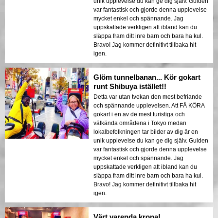
unik upplevelse du kan ge dig själv. Guiden
var fantastisk och gjorde denna upplevelse
mycket enkel och spännande. Jag
uppskattade verkligen att ibland kan du
släppa fram ditt inre barn och bara ha kul.
Bravo! Jag kommer definitivt tillbaka hit
igen.
Glöm tunnelbanan... Kör gokart
runt Shibuya istället!!
Detta var utan tvekan den mest befriande
och spännande upplevelsen. Att FÅ KÖRA
gokart i en av de mest turistiga och
välkända områdena i Tokyo medan
lokalbefolkningen tar bilder av dig är en
unik upplevelse du kan ge dig själv. Guiden
var fantastisk och gjorde denna upplevelse
mycket enkel och spännande. Jag
uppskattade verkligen att ibland kan du
släppa fram ditt inre barn och bara ha kul.
Bravo! Jag kommer definitivt tillbaka hit
igen.
Värt varenda krona!