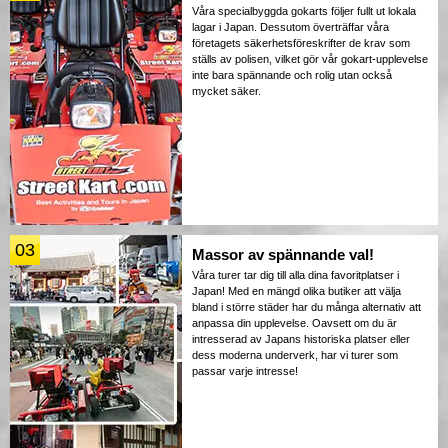
Våra specialbyggda gokarts följer fullt ut lokala
lagar i Japan. Dessutom överträffar våra
företagets säkerhetsföreskrifter de krav som
ställs av polisen, vilket gör vår gokart-upplevelse
inte bara spännande och rolig utan också
mycket säker.
03
Massor av spännande val!
Våra turer tar dig till alla dina favoritplatser i
Japan! Med en mängd olika butiker att välja
bland i större städer har du många alternativ att
anpassa din upplevelse. Oavsett om du är
intresserad av Japans historiska platser eller
dess moderna underverk, har vi turer som
passar varje intresse!