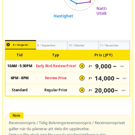
8 / Augusti
9 / September
10 / Oktober
11 / November
Tid
Typ
Pris (JPY)
9,000 ~
10AM - 5:30PM
Early Bird Review Price!
JPY
/pax
¥
14,000 ~
6PM - 8PM
Review Price
JPY
/pax
¥
20,000~
Standard
Regular Price
JPY
/pax
¥
Recensionspris / Tidig Bokningsrecensionspris / Recensionspriset
gäller när du planerar att dela din upplevelse.
Detta gäller dock inte för sociala medieplattformar där