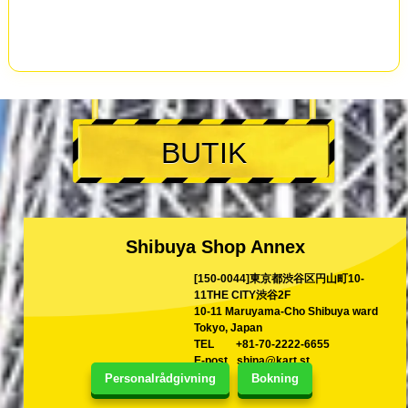
BUTIK
Shibuya Shop Annex
[150-0044]東京都渋谷区円山町10-
11THE CITY渋谷2F
10-11 Maruyama-Cho Shibuya ward
Tokyo, Japan
TEL
+81-70-2222-6655
E-post
shina@kart.st
Personalrådgivning
Bokning