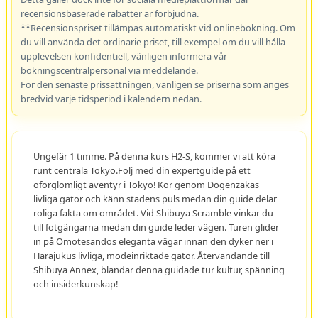
recensionsbaserade rabatter är förbjudna.
**Recensionspriset tillämpas automatiskt vid onlinebokning. Om
du vill använda det ordinarie priset, till exempel om du vill hålla
upplevelsen konfidentiell, vänligen informera vår
bokningscentralpersonal via meddelande.
För den senaste prissättningen, vänligen se priserna som anges
bredvid varje tidsperiod i kalendern nedan.
Ungefär 1 timme. På denna kurs H2-S, kommer vi att köra
runt centrala Tokyo.Följ med din expertguide på ett
oförglömligt äventyr i Tokyo! Kör genom Dogenzakas
livliga gator och känn stadens puls medan din guide delar
roliga fakta om området. Vid Shibuya Scramble vinkar du
till fotgängarna medan din guide leder vägen. Turen glider
in på Omotesandos eleganta vägar innan den dyker ner i
Harajukus livliga, modeinriktade gator. Återvändande till
Shibuya Annex, blandar denna guidade tur kultur, spänning
och insiderkunskap!