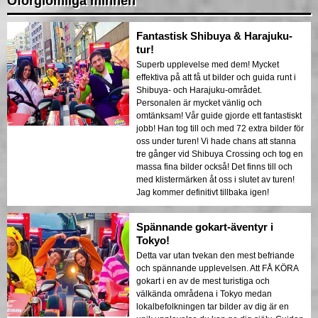
Oförglömliga minnen
Fantastisk Shibuya & Harajuku-
tur!
Superb upplevelse med dem! Mycket
effektiva på att få ut bilder och guida runt i
Shibuya- och Harajuku-området.
Personalen är mycket vänlig och
omtänksam! Vår guide gjorde ett fantastiskt
jobb! Han tog till och med 72 extra bilder för
oss under turen! Vi hade chans att stanna
tre gånger vid Shibuya Crossing och tog en
massa fina bilder också! Det finns till och
med klistermärken åt oss i slutet av turen!
Jag kommer definitivt tillbaka igen!
Spännande gokart-äventyr i
Tokyo!
Detta var utan tvekan den mest befriande
och spännande upplevelsen. Att FÅ KÖRA
gokart i en av de mest turistiga och
välkända områdena i Tokyo medan
lokalbefolkningen tar bilder av dig är en