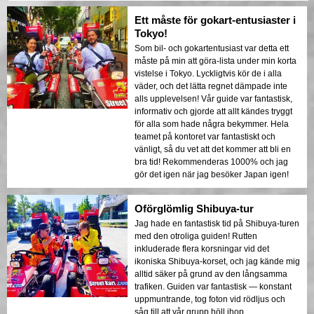
Ett måste för gokart-entusiaster i
Tokyo!
Som bil- och gokartentusiast var detta ett
måste på min att göra-lista under min korta
vistelse i Tokyo. Lyckligtvis kör de i alla
väder, och det lätta regnet dämpade inte
alls upplevelsen! Vår guide var fantastisk,
informativ och gjorde att allt kändes tryggt
för alla som hade några bekymmer. Hela
teamet på kontoret var fantastiskt och
vänligt, så du vet att det kommer att bli en
bra tid! Rekommenderas 1000% och jag
gör det igen när jag besöker Japan igen!
Oförglömlig Shibuya-tur
Jag hade en fantastisk tid på Shibuya-turen
med den otroliga guiden! Rutten
inkluderade flera korsningar vid det
ikoniska Shibuya-korset, och jag kände mig
alltid säker på grund av den långsamma
trafiken. Guiden var fantastisk — konstant
uppmuntrande, tog foton vid rödljus och
såg till att vår grupp höll ihop.