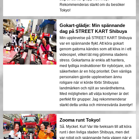
Rekommenderas starkt om du besöker
Tokyo!
Gokart-glädje: Min spännande
dag på STREET KART Shibuya
Min upplevelse på STREET KART Shibuya
var en spännande flykt. Att köra gokart
genom gatorna kändes som att kliva in i ett
videospel, vilket lät mig glömma stadens
stress. Gokartarna är enkla att hantera,
med tydliga instruktioner för nybörjare, och
säkerheten är en hög prioritet. Den vänliga
personalen gjorde upplevelsen ännu
roligare när vi körde förbi Shibuyas
landmärken och njöt av sevärdheterna.
Med möjligheten att välja kostymer är det
perfekt för grupper. Jag rekommenderar
starkt detta unika och minnesvärda äventyr!
Zooma runt Tokyo!
Så. Mycket. Kul! Var lite tveksam till att köra
runt i den livliga staden Shibuya, men det
var roligt och spännande hela vägen när vi