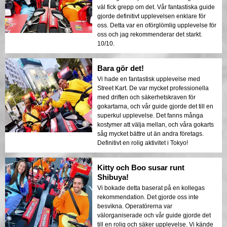
väl fick grepp om det. Vår fantastiska guide
gjorde definitivt upplevelsen enklare för
oss. Detta var en oförglömlig upplevelse för
oss och jag rekommenderar det starkt.
10/10.
Bara gör det!
Vi hade en fantastisk upplevelse med
Street Kart. De var mycket professionella
med driften och säkerhetskraven för
gokartarna, och vår guide gjorde det till en
superkul upplevelse. Det fanns många
kostymer att välja mellan, och våra gokarts
såg mycket bättre ut än andra företags.
Definitivt en rolig aktivitet i Tokyo!
Kitty och Boo susar runt
Shibuya!
Vi bokade detta baserat på en kollegas
rekommendation. Det gjorde oss inte
besvikna. Operatörerna var
välorganiserade och vår guide gjorde det
till en rolig och säker upplevelse. Vi kände