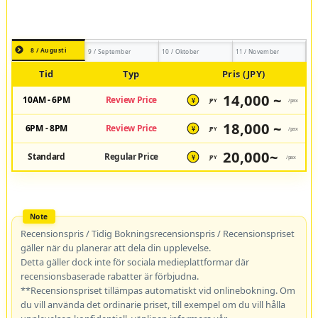
8 / Augusti
9 / September
10 / Oktober
11 / November
Tid
Typ
Pris (JPY)
14,000 ~
10AM - 6PM
Review Price
JPY
/pax
¥
18,000 ~
6PM - 8PM
Review Price
JPY
/pax
¥
20,000~
Standard
Regular Price
JPY
/pax
¥
Recensionspris / Tidig Bokningsrecensionspris / Recensionspriset
gäller när du planerar att dela din upplevelse.
Detta gäller dock inte för sociala medieplattformar där
recensionsbaserade rabatter är förbjudna.
**Recensionspriset tillämpas automatiskt vid onlinebokning. Om
du vill använda det ordinarie priset, till exempel om du vill hålla