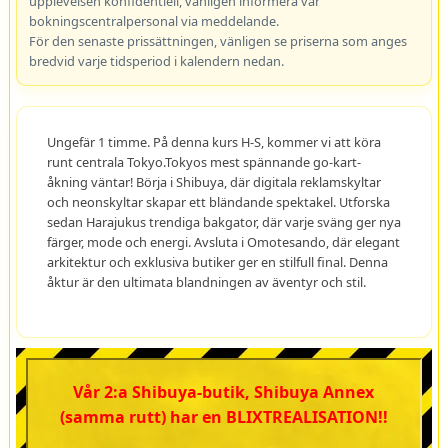
upplevelsen konfidentiell, vänligen informera vår
bokningscentralpersonal via meddelande.
För den senaste prissättningen, vänligen se priserna som anges
bredvid varje tidsperiod i kalendern nedan.
Ungefär 1 timme. På denna kurs H-S, kommer vi att köra
runt centrala Tokyo.Tokyos mest spännande go-kart-
åkning väntar! Börja i Shibuya, där digitala reklamskyltar
och neonskyltar skapar ett bländande spektakel. Utforska
sedan Harajukus trendiga bakgator, där varje sväng ger nya
färger, mode och energi. Avsluta i Omotesando, där elegant
arkitektur och exklusiva butiker ger en stilfull final. Denna
åktur är den ultimata blandningen av äventyr och stil.
Vår 2:a Shibuya-butik, Shibuya Annex
(samma rutt) har en BLIXTREALISATION!!