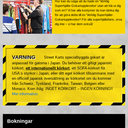
Hur kan du säga att du hade en 'Verklig
Superhjälte-Gokartupplevelse' utan att klä ut dig
som en? Vi har alla kostymer du kan tänka dig
för att göra detta till en 'Verklig Superhjälte-
Gokartupplevelse'! För alla superhjältefans, oroa
dig inte – vi har dem också!
VARNING
Street Karts specialbyggda gokart är
anpassad för gatorna i Japan. Du behöver ett giltigt japanskt
körkort,
ett internationellt körkort
, ett SOFA-körkort för
USA:s styrkor i Japan, eller ditt eget körkort tillsammans med
en officiell japansk översättning av körkortet om du kommer
från Schweiz, Tyskland, Frankrike, Taiwan, Belgien eller
Monaco. Kom ihåg: INGET KÖRKORT – INGEN KÖRNING!!
Mer information
.
Bokningar