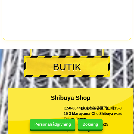
BUTIK
Shibuya Shop
[150-0044]東京都渋谷区円山町15-3
15-3 Maruyama-Cho Shibuya ward
Tokyo, Japan
Personalrådgivning
Bokning
TEL
+81-80-9999-2525
E-post
shina@kart.st