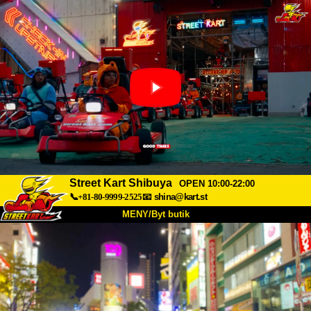
Street Kart Shibuya
OPEN 10:00-22:00
📞+81-80-9999-2525
📧
shina@kart.st
MENY/Byt butik
HEM
Om oss
Specifikationer
Pris
Hitta hit
Röster
FAQ