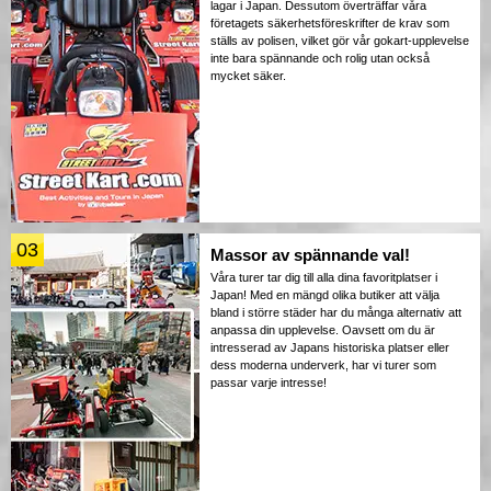
lagar i Japan. Dessutom överträffar våra
företagets säkerhetsföreskrifter de krav som
ställs av polisen, vilket gör vår gokart-upplevelse
inte bara spännande och rolig utan också
mycket säker.
03
Massor av spännande val!
Våra turer tar dig till alla dina favoritplatser i
Japan! Med en mängd olika butiker att välja
bland i större städer har du många alternativ att
anpassa din upplevelse. Oavsett om du är
intresserad av Japans historiska platser eller
dess moderna underverk, har vi turer som
passar varje intresse!