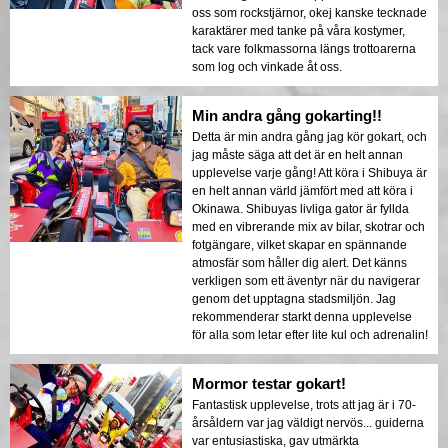
oss som rockstjärnor, okej kanske tecknade
karaktärer med tanke på våra kostymer,
tack vare folkmassorna längs trottoarerna
som log och vinkade åt oss.
Min andra gång gokarting!!
Detta är min andra gång jag kör gokart, och
jag måste säga att det är en helt annan
upplevelse varje gång! Att köra i Shibuya är
en helt annan värld jämfört med att köra i
Okinawa. Shibuyas livliga gator är fyllda
med en vibrerande mix av bilar, skotrar och
fotgängare, vilket skapar en spännande
atmosfär som håller dig alert. Det känns
verkligen som ett äventyr när du navigerar
genom det upptagna stadsmiljön. Jag
rekommenderar starkt denna upplevelse
för alla som letar efter lite kul och adrenalin!
Mormor testar gokart!
Fantastisk upplevelse, trots att jag är i 70-
årsåldern var jag väldigt nervös... guiderna
var entusiastiska, gav utmärkta