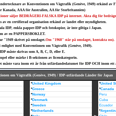
ndertecknare av Konventionen om Vägtrafik (Genève, 1949) erkänd av F
 Kanada, AAA för Australien, AA för Storbritannien)
tioner säljer BEDRÄGERI-FALSKA IDP på internet. Akta dig för bedräge
s av en certifierad organisation erkänd av landet eller myndigheten.
ala IDP, enkla papper-IDP och fotokopior, är inte giltiga i Japan.
form av en PAPPERSBOKLET.
har "1949 skrivet på omslaget.
Om "1968" står på omslaget, kontakta oss).
i enlighet med Konventionen om Vägtrafik (Genève, 1949).
IDP måste skrivas som A, B, C, D, eller E.
pel eller märke i B-sektionen av licenskategorin.
måste vara inom ett år från utfärdandedatumet för IDP OCH inom ett år 
ionen om Vägtrafik (Genève, 1949) / IDP-utfärdande Länder för Japan
*
United Kingdom
*
United S
*
Greece
*
Canada
*
Norway
Peru
*
Denmark
Cuba
*
Sweden
Ecuador
*
Netherlands
*
Argentin