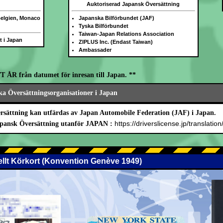
Auktoriserad Japansk Översättning
Belgien, Monaco
Japanska Bilförbundet (JAF)
Tyska Bilförbundet
Taiwan-Japan Relations Association
gt i Japan
ZIPLUS Inc. (Endast Taiwan)
Ambassader
ETT ÅR från datumet för inresan till Japan. **
a Översättningsorganisationer i Japan
rsättning kan utfärdas av Japan Automobile Federation (JAF) i Japan.
https://driverslicense.jp/translation
Japansk Översättning utanför JAPAN :
nellt Körkort (Konvention Genève 1949)