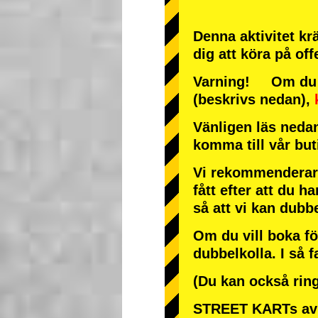
Denna aktivitet krä
dig att köra på off
Varning! Om du an
(beskrivs nedan),
Vänligen läs nedan
komma till vår bu
Vi rekommenderar 
fått efter att du ha
så att vi kan dubb
Om du vill boka fö
dubbelkolla. I så f
(Du kan också ring
STREET KARTs avb