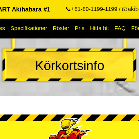
aki
RT Akihabara #1
📞+81-80-1199-1199
📧
ss
Specifikationer
Röster
Pris
Hitta hit
FAQ
Fö
Körkortsinfo