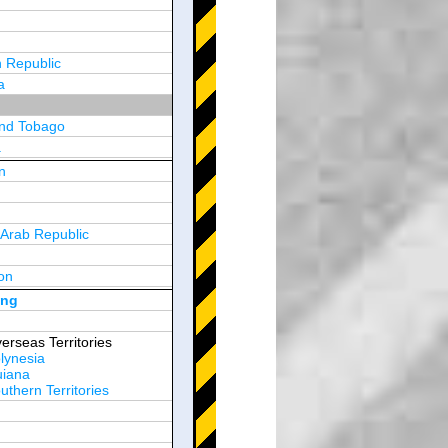
 Republic
a
and Tobago
a
n
y
 Arab Republic
n
on
d Arab Emirates
ong
erseas Territories
lynesia
uiana
thern Territories