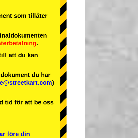
ment som tillåter
iginaldokumenten
återbetalning
.
ll att du kan
e dokument du har
se@streetkart.com
)
 tid för att be oss
ar före din