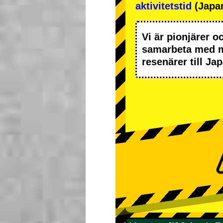
aktivitetstid
(Japan
Vi är
pionjärer
o
samarbeta med
resenärer till J