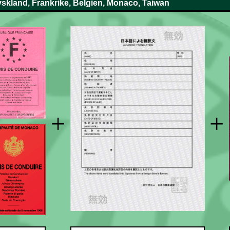
yskland, Frankrike, Belgien, Monaco, Taiwan
+
+