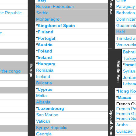
*
Italy
Chile
America
Russian Federation
Paraguay
ic Republic
Serbia
Barbados
Montenegro
Dominican
*
Kingdom of Spain
Guatemal
*
Finland
Haiti
c
*
Portugal
Trinidad 
*
Austria
Venezuel
*
Poland
Jamaica
Bahrai
*
Ireland
Turke
Middle East
*
Hungary
*
Israel
Europe
Romania
f the congo
Syrian
Iceland
Jorda
Bulgaria
Leban
*
Cyprus
*
Unite
*
Hong K
Malta
*
Macau
Albania
French Ov
*
Luxembourg
French Po
French G
San Marino
French Sou
Vatican
Aruba
Kyrgyz Republic
Curacao
Georgia