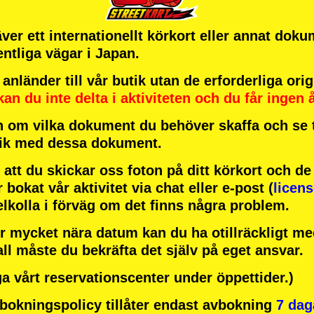
ver ett internationellt körkort eller annat doku
entliga vägar i Japan.
länder till vår butik utan de erforderliga or
kan du inte delta i aktiviteten
och
du får ingen 
 om vilka dokument du behöver skaffa och se ti
tik med dessa dokument.
att du skickar oss foton på ditt körkort och d
r bokat vår aktivitet via chat eller e-post (
licen
elkolla i förväg om det finns några problem.
r mycket nära datum kan du ha otillräckligt med
all måste du bekräfta det själv på eget ansvar.
a vårt reservationscenter under öppettider.)
okningspolicy tillåter endast avbokning
7 dag