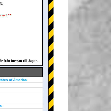
N.
rier! **
från inresan till Japan.
tates of America
a