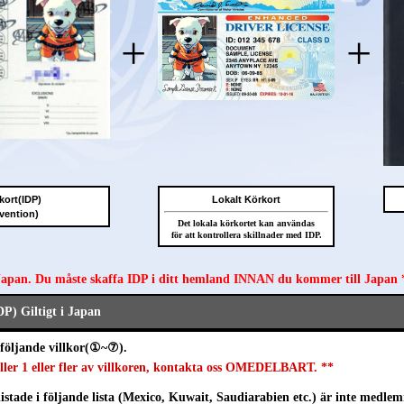
+
+
kort(IDP)
Lokalt Körkort
vention)
Det lokala körkortet kan användas
för att kontrollera skillnader med IDP.
 Japan. Du måste skaffa IDP i ditt hemland INNAN du kommer till Japan 
DP) Giltigt i Japan
följande villkor(①~⑦).
ller 1 eller fler av villkoren, kontakta oss OMEDELBART. **
istade i följande lista (Mexico, Kuwait, Saudiarabien etc.) är inte medlem