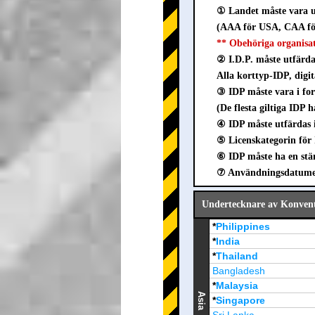
① Landet måste vara u
(AAA för USA, CAA för
** Obehöriga organisa
② I.D.P. måste utfärda
Alla korttyp-IDP, digit
③ IDP måste vara i 
(De flesta giltiga IDP 
④ IDP måste utfärdas 
⑤ Licenskategorin för 
⑥ IDP måste ha en stäm
⑦ Användningsdatumet 
Undertecknare av Konvent
*
Philippines
*
India
*
Thailand
Bangladesh
*
Malaysia
Asia
*
Singapore