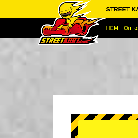
STREET KA
HEM
Om o