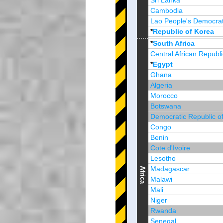
Sri Lanka
Cambodia
Lao People's Democrat
*
Republic of Korea
Brunei Darussalam
*
South Africa
Central African Republi
*
Egypt
Ghana
Algeria
Morocco
Botswana
Democratic Republic o
Congo
Benin
Cote d'Ivoire
Lesotho
Madagascar
Africa
Malawi
Mali
Niger
Rwanda
Senegal