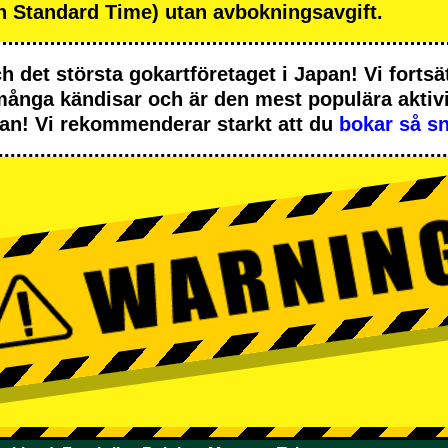
 Standard Time) utan avbokningsavgift.
ch
det största gokartföretaget
i Japan! Vi fortsät
många kändisar
och är
den mest populära aktiv
apan! Vi rekommenderar starkt att du
bokar så sn