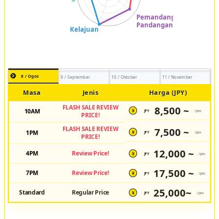
8 / Ogos
9 / September
10 / Oktober
11 / November
Masa
Jenis
Harga (JPY)
FLASH SALE REVIEW
8,500 ~
10AM
JPY
/pax
¥
PRICE!
FLASH SALE REVIEW
7,500 ~
1PM
JPY
/pax
¥
PRICE!
12,000 ~
4PM
Review Price!
JPY
/pax
¥
17,500 ~
7PM
Review Price!
JPY
/pax
¥
25,000~
Standard
Regular Price
JPY
/pax
¥