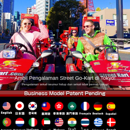
Syarikat
Tempahan
Tukar Kedai
Tokyo Shinagawa
Tokyo Akihabara#1
Tokyo Akihabara#2
Tokyo Shibuya
Tokyo Shibuya Annex
Tokyo Bay
Tokyo Asakusa
Osaka
Okinawa
Ambil Pengalaman Street Go-Kart di Tokyo!
Pengalaman sekali seumur hidup dan sekali tidak pernah cukup!