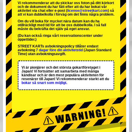
Vi rekommenderar att du skickar oss foton på ditt körkort
och de dokument du har fått efter att du har bokat vår
aktivitet via chat eller e-post (
license@streetkart.com
) så
att vi kan dubbelkolla i förväg om det finns några problem.
Om du vill boka för mycket nära datum kan du ha
otillräckligt med tid för att be oss dubbelkolla. I så fall
måste du bekräfta det själv på eget ansvar.
(Du kan också ringa vårt reservationscenter under
öppettider.)
STREET KARTs avbokningspolicy tillåter endast
avbokning
7 dagar före din aktivitetstid
(Japan Standard
Time) utan avbokningsavgift.
Vi är
pionjärer
och
det största gokartföretaget
i
Japan! Vi fortsätter att samarbeta med
många
kändisar
och är
den mest populära aktiviteten
för
resenärer till Japan! Vi rekommenderar starkt att du
bokar så snart som möjligt.