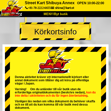
Street Kart Shibuya Annex
OPEN 10:00-22:00
📞+81-70-2222-6655
📧
shina@kart.st
MENY/Byt butik
HEM
Körkortsinfo
Om oss
Specifikationer
Pris
Hitta hit
Röster
FAQ
Företag
Boka
Byt butik
Tokyo Shinagawa
Tokyo Akihabara#1
Tokyo Akihabara#2
Tokyo Shibuya
Denna aktivitet kräver ett internationellt körkort eller
annat dokument som tillåter dig att köra på offentliga
Tokyo Shibuya Annex
Tokyo Bay
vägar i Japan.
Varning! Om du anländer till vår butik utan de
Tokyo Asakusa
Osaka
erforderliga originaldokumenten (beskrivs nedan),
kan du
inte delta i aktiviteten
och
du får ingen återbetalning
.
Okinawa
Vänligen läs nedan om vilka dokument du behöver skaffa
och se till att du kan komma till vår butik med dessa
dokument.