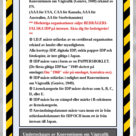
Konventionen om Vägtrafik (Genève, 1949) erkänd av
FN.
(AAA för USA, CAA för Kanada, AAA för
Australien, AA för Storbritannien)
** Obehöriga organisationer säljer BEDRÄGERI-
FALSKA IDP på internet. Akta dig för bedrägerier!
**
② I.D.P. måste utfärdas av en certifierad organisation
erkänd av landet eller myndigheten.
Alla korttyp-IDP, digitala IDP, enkla papper-IDP och
fotokopior, är inte giltiga i Japan.
③ IDP måste vara i form av en PAPPERSBOKLET.
(De flesta giltiga IDP har "1949 skrivet på
omslaget.
Om "1968" står på omslaget, kontakta oss).
④ IDP måste utfärdas i enlighet med Konventionen
om Vägtrafik (Genève, 1949).
⑤ Licenskategorin för IDP måste skrivas som A, B, C,
D, eller E.
⑥ IDP måste ha en stämpel eller märke i B-sektionen
av licenskategorin.
⑦ Användningsdatumet måste vara inom ett år från
utfärdandedatumet för IDP OCH inom ett år från
inresan till Japan.
Undertecknare av Konventionen om Vägtrafik