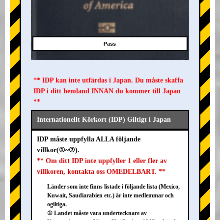
Pass
** IDP kan inte utfärdas i Japan. Du måste skaffa
IDP i ditt hemland INNAN du kommer till Japan
**
Internationellt Körkort (IDP) Giltigt i Japan
IDP måste uppfylla ALLA följande
villkor(①~⑦).
** Om ditt IDP inte uppfyller 1 eller fler av
villkoren, kontakta oss OMEDELBART. **
Länder som inte finns listade i följande lista (Mexico,
Kuwait, Saudiarabien etc.) är inte medlemmar och
ogiltiga.
① Landet måste vara undertecknare av