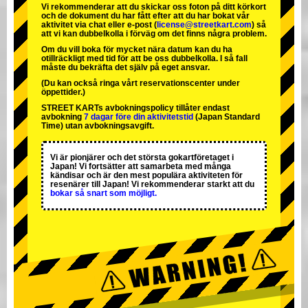
Vi rekommenderar att du skickar oss foton på ditt körkort
och de dokument du har fått efter att du har bokat vår
aktivitet via chat eller e-post (
license@streetkart.com
) så
att vi kan dubbelkolla i förväg om det finns några problem.
Om du vill boka för mycket nära datum kan du ha
otillräckligt med tid för att be oss dubbelkolla. I så fall
måste du bekräfta det själv på eget ansvar.
(Du kan också ringa vårt reservationscenter under
öppettider.)
STREET KARTs avbokningspolicy tillåter endast
avbokning
7 dagar före din aktivitetstid
(Japan Standard
Time) utan avbokningsavgift.
Vi är
pionjärer
och
det största gokartföretaget
i
Japan! Vi fortsätter att samarbeta med
många
kändisar
och är
den mest populära aktiviteten
för
resenärer till Japan! Vi rekommenderar starkt att du
bokar så snart som möjligt.