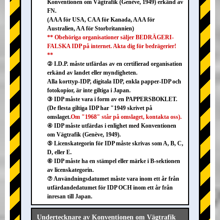
Konventionen om Vägtrafik (Genève, 1949) erkänd av
FN.
(AAA för USA, CAA för Kanada, AAA för
Australien, AA för Storbritannien)
** Obehöriga organisationer säljer BEDRÄGERI-
FALSKA IDP på internet. Akta dig för bedrägerier!
**
② I.D.P. måste utfärdas av en certifierad organisation
erkänd av landet eller myndigheten.
Alla korttyp-IDP, digitala IDP, enkla papper-IDP och
fotokopior, är inte giltiga i Japan.
③ IDP måste vara i form av en PAPPERSBOKLET.
(De flesta giltiga IDP har "1949 skrivet på
omslaget.
Om "1968" står på omslaget, kontakta oss).
④ IDP måste utfärdas i enlighet med Konventionen
om Vägtrafik (Genève, 1949).
⑤ Licenskategorin för IDP måste skrivas som A, B, C,
D, eller E.
⑥ IDP måste ha en stämpel eller märke i B-sektionen
av licenskategorin.
⑦ Användningsdatumet måste vara inom ett år från
utfärdandedatumet för IDP OCH inom ett år från
inresan till Japan.
Undertecknare av Konventionen om Vägtrafik