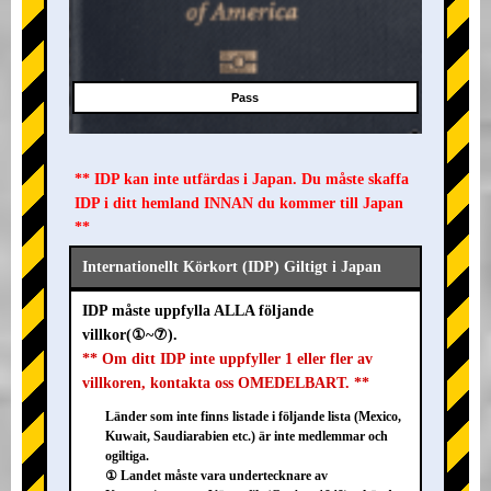
Pass
** IDP kan inte utfärdas i Japan. Du måste skaffa
IDP i ditt hemland INNAN du kommer till Japan
**
Internationellt Körkort (IDP) Giltigt i Japan
IDP måste uppfylla ALLA följande
villkor(①~⑦).
** Om ditt IDP inte uppfyller 1 eller fler av
villkoren, kontakta oss OMEDELBART. **
Länder som inte finns listade i följande lista (Mexico,
Kuwait, Saudiarabien etc.) är inte medlemmar och
ogiltiga.
① Landet måste vara undertecknare av