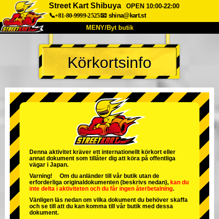
Street Kart Shibuya
OPEN 10:00-22:00
📞+81-80-9999-2525
📧
shina@kart.st
MENY/Byt butik
HEM
Körkortsinfo
Om oss
Specifikationer
Pris
Hitta hit
Röster
FAQ
Företag
Boka
Byt butik
Tokyo Shinagawa
Tokyo Akihabara#1
Tokyo Akihabara#2
Tokyo Shibuya
Denna aktivitet kräver ett internationellt körkort eller
annat dokument som tillåter dig att köra på offentliga
Tokyo Shibuya Annex
Tokyo Bay
vägar i Japan.
Varning! Om du anländer till vår butik utan de
Tokyo Asakusa
Osaka
erforderliga originaldokumenten (beskrivs nedan),
kan du
inte delta i aktiviteten
och
du får ingen återbetalning
.
Okinawa
Vänligen läs nedan om vilka dokument du behöver skaffa
och se till att du kan komma till vår butik med dessa
dokument.