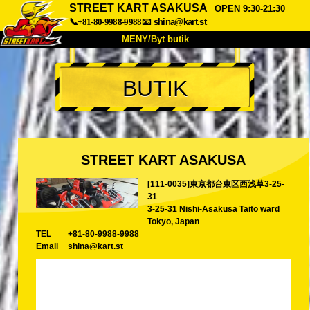
STREET KART ASAKUSA
OPEN 9:30-21:30
📞+81-80-9988-9988
📧
shina@kart.st
MENY/Byt butik
HEM
BUTIK
Om oss
Specifikationer
Pris
Hitta hit
Röster
FAQ
Företag
Boka
STREET KART ASAKUSA
Byt butik
[111-0035]東京都台東区西浅草3-25-
Tokyo Shinagawa
Tokyo Akihabara#1
31
Tokyo Akihabara#2
Tokyo Shibuya
3-25-31 Nishi-Asakusa Taito ward
Tokyo, Japan
Tokyo Shibuya Annex
Tokyo Bay
TEL
+81-80-9988-9988
Email
shina@kart.st
Tokyo Asakusa
Osaka
Okinawa