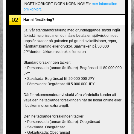
INGET KÖRKORT INGEN KÖRNING!! För
mer information
om körkort
.
02
Har ni försäkring?
Ja. Vår standardförsäkring med grundläggande skydd ingår
faktiskt i turpriset, men du måste betala en självrisk om det
uppstår skador på gokarten på grund av kollisioner, repor,
hårdhänt körning eller olyckor. Självrisken på 50 000
JPY/fordon faktureras direkt efter turen.
Standardförsäkringen täcker:
・Personskada (annan än förare): Begränsad till 80 000 000
JPY
・Sakskada: Begränsad till 20 000 000 JPY
・Förarskada: Begränsad till 5 000 000 JPY
Därför rekommenderar vi starkt våra värdefulla kunder att
välja den heltäckande försäkringen när de bokar online eller
i butiken mot en extra avgift.
Den heltäckande försäkringen täcker:
・Personskada (annan än förare): Obegränsad
・Sakskada: Obegränsad
・Gokartskada: Obegränsad