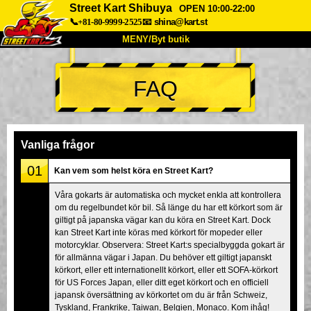
Street Kart Shibuya
OPEN 10:00-22:00
📞+81-80-9999-2525
📧
shina@kart.st
MENY/Byt butik
HEM
FAQ
Om oss
Specifikationer
Pris
Hitta hit
Röster
FAQ
Företag
Boka
Vanliga frågor
Byt butik
01
Kan vem som helst köra en Street Kart?
Tokyo Shinagawa
Tokyo Akihabara#1
Våra gokarts är automatiska och mycket enkla att kontrollera
om du regelbundet kör bil. Så länge du har ett körkort som är
Tokyo Akihabara#2
Tokyo Shibuya
giltigt på japanska vägar kan du köra en Street Kart. Dock
Tokyo Shibuya Annex
Tokyo Bay
kan Street Kart inte köras med körkort för mopeder eller
motorcyklar. Observera: Street Kart:s specialbyggda gokart är
Tokyo Asakusa
Osaka
för allmänna vägar i Japan. Du behöver ett giltigt japanskt
körkort, eller ett internationellt körkort, eller ett SOFA-körkort
Okinawa
för US Forces Japan, eller ditt eget körkort och en officiell
japansk översättning av körkortet om du är från Schweiz,
Tyskland, Frankrike, Taiwan, Belgien, Monaco. Kom ihåg!