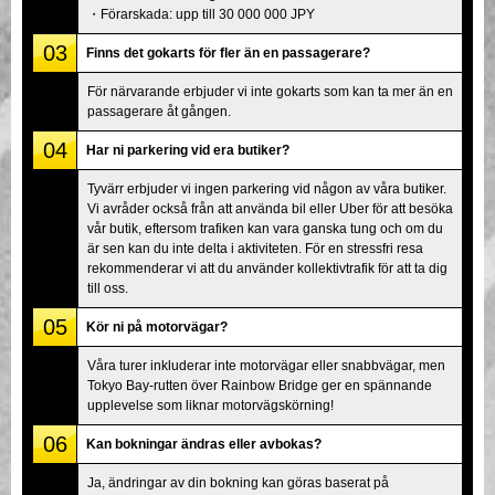
・Förarskada: upp till 30 000 000 JPY
03
Finns det gokarts för fler än en passagerare?
För närvarande erbjuder vi inte gokarts som kan ta mer än en
passagerare åt gången.
04
Har ni parkering vid era butiker?
Tyvärr erbjuder vi ingen parkering vid någon av våra butiker.
Vi avråder också från att använda bil eller Uber för att besöka
vår butik, eftersom trafiken kan vara ganska tung och om du
är sen kan du inte delta i aktiviteten. För en stressfri resa
rekommenderar vi att du använder kollektivtrafik för att ta dig
till oss.
05
Kör ni på motorvägar?
Våra turer inkluderar inte motorvägar eller snabbvägar, men
Tokyo Bay-rutten över Rainbow Bridge ger en spännande
upplevelse som liknar motorvägskörning!
06
Kan bokningar ändras eller avbokas?
Ja, ändringar av din bokning kan göras baserat på