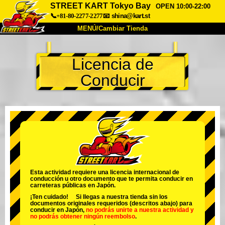
STREET KART Tokyo Bay
OPEN 10:00-22:00
📞+81-80-2277-2277
📧
shina@kart.st
MENÚ/Cambiar Tienda
INICIO
Licencia de
Acerca de
Especificaciones
Precios
Conducir
Acceso
Testimonios
Preguntas Frecuentes
Empresa
Reservas
Cambiar Tienda
Tokyo Shinagawa
Tokyo Akihabara#1
Tokyo Akihabara#2
Tokyo Shibuya
Tokyo Shibuya Annex
Tokyo Bay
Esta actividad requiere una licencia internacional de
conducción u otro documento que te permita conducir en
Tokyo Asakusa
Osaka
carreteras públicas en Japón.
¡Ten cuidado! Si llegas a nuestra tienda sin los
Okinawa
documentos originales requeridos (descritos abajo) para
conducir en Japón,
no podrás unirte a nuestra actividad
y
no podrás obtener ningún reembolso
.