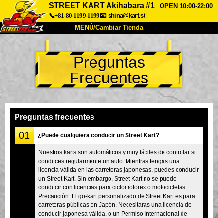
STREET KART Akihabara #1
OPEN 10:00-22:00
📞+81-80-1199-1199
📧
shina@kart.st
MENÚ/Cambiar Tienda
INICIO
Preguntas
Acerca de
Especificaciones
Precios
Frecuentes
Acceso
Testimonios
Preguntas Frecuentes
Empresa
Reservas
Cambiar Tienda
Preguntas frecuentes
Tokyo Shinagawa
Tokyo Akihabara#1
01
¿Puede cualquiera conducir un Street Kart?
Tokyo Akihabara#2
Tokyo Shibuya
Nuestros karts son automáticos y muy fáciles de controlar si
conduces regularmente un auto. Mientras tengas una
Tokyo Shibuya Annex
Tokyo Bay
licencia válida en las carreteras japonesas, puedes conducir
un Street Kart. Sin embargo, Street Kart no se puede
Tokyo Asakusa
Osaka
conducir con licencias para ciclomotores o motocicletas.
Okinawa
Precaución: El go-kart personalizado de Street Kart es para
carreteras públicas en Japón. Necesitarás una licencia de
conducir japonesa válida, o un Permiso Internacional de