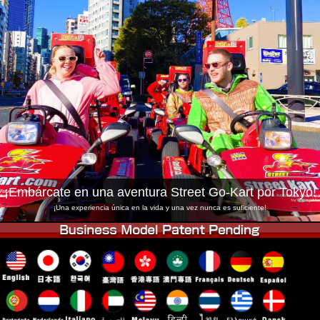
Empresa
Reservas
Cambiar Tienda
Tokyo Shinagawa
Tokyo Akihabara#1
Tokyo Akihabara#2
Tokyo Shibuya
Tokyo Shibuya Annex
Tokyo Bay
Tokyo Asakusa
Osaka
Okinawa
¡Embárcate en una aventura Street Go-Kart por Tokyo!
¡Una experiencia única en la vida y una vez nunca es suficiente!