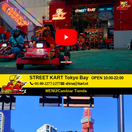
STREET KART Tokyo Bay
OPEN 10:00-22:00
📞+81-80-2277-2277
📧
shina@kart.st
MENÚ/Cambiar Tienda
INICIO
Acerca de
Especificaciones
Precios
Acceso
Testimonios
Preguntas Frecuentes