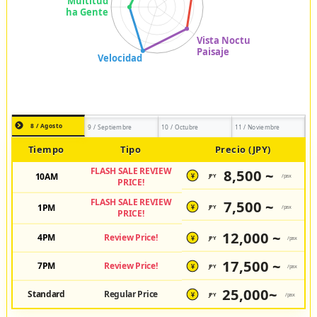
8 / Agosto
9 / Septiembre
10 / Octubre
11 / Noviembre
Tiempo
Tipo
Precio (JPY)
FLASH SALE REVIEW
8,500 ~
10AM
JPY
/pax
¥
PRICE!
FLASH SALE REVIEW
7,500 ~
1PM
JPY
/pax
¥
PRICE!
12,000 ~
4PM
Review Price!
JPY
/pax
¥
17,500 ~
7PM
Review Price!
JPY
/pax
¥
25,000~
Standard
Regular Price
JPY
/pax
¥