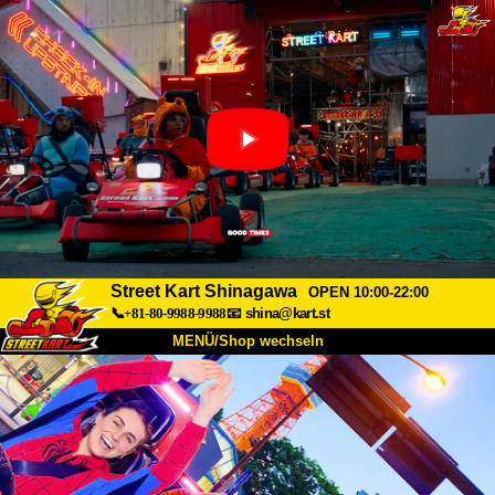
Street Kart Shinagawa
OPEN 10:00-22:00
📞+81-80-9988-9988
📧
shina@kart.st
MENÜ/Shop wechseln
START
Über uns
Spezifikationen
Preise
Anfahrt
Bewertungen
FAQ