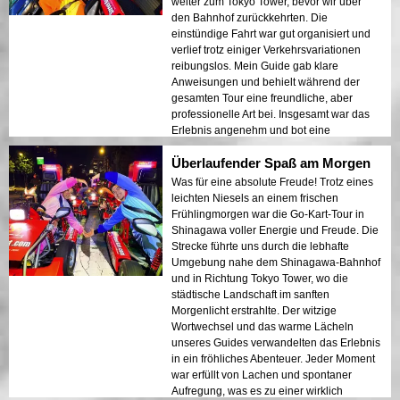
weiter zum Tokyo Tower, bevor wir über
den Bahnhof zurückkehrten. Die
einstündige Fahrt war gut organisiert und
verlief trotz einiger Verkehrsvariationen
reibungslos. Mein Guide gab klare
Anweisungen und behielt während der
gesamten Tour eine freundliche, aber
professionelle Art bei. Insgesamt war das
Erlebnis angenehm und bot eine
erfrischende Möglichkeit, eine andere Seite
Überlaufender Spaß am Morgen
von Tokio zu sehen. Es ist ein zuverlässiger
und unterhaltsamer Ausflug für alle, die die
Was für eine absolute Freude! Trotz eines
Stadt auf eine einzigartige Weise erkunden
leichten Niesels an einem frischen
möchten.
Frühlingmorgen war die Go-Kart-Tour in
Shinagawa voller Energie und Freude. Die
Strecke führte uns durch die lebhafte
Umgebung nahe dem Shinagawa-Bahnhof
und in Richtung Tokyo Tower, wo die
städtische Landschaft im sanften
Morgenlicht erstrahlte. Der witzige
Wortwechsel und das warme Lächeln
unseres Guides verwandelten das Erlebnis
in ein fröhliches Abenteuer. Jeder Moment
war erfüllt von Lachen und spontaner
Aufregung, was es zu einer wirklich