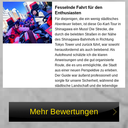
uns bleibende Erinnerungen an einen gut
Fesselnde Fahrt für den
verbrachten Tag in Tokio.
Enthusiasten
Für diejenigen, die ein wenig städtisches
Abenteuer lieben, ist diese Go-Kart-Tour in
Shinagawa ein Muss! Die Strecke, die
durch die belebten Straßen in der Nähe
des Shinagawa-Bahnhofs in Richtung
Tokyo Tower und zurück führt, war sowohl
herausfordernd als auch belebend. Als
Autofreund schätzte ich die klaren
Anweisungen und die gut organisierte
Route, die es uns ermöglichte, die Stadt
aus einer neuen Perspektive zu erleben.
Der Guide war äußerst professionell und
sorgte für unsere Sicherheit, während die
städtische Landschaft und die lebendige
Energie Tokios mich voll und ganz
fesselten.
Mehr Bewertungen