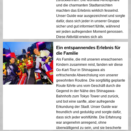
zurückkehrten. Die lebhafte Atmosphäre
und die charmanten Stadtansichten
machten das Erlebnis wirklich fesselnd.
Unser Guide war ausgezeichnet und sorgte
dafür, dass sich jeder in unserer Gruppe
sicher und gut informiert fühlte, während
wir jeden aufregenden Moment genossen.
Diese Aktivität erwies sich als
herausragendes Gruppenerlebnis und als
Ein entspannendes Erlebnis für
innovative Möglichkeit, Tokio zu erleben.
die Familie
Als Familie, die mit unseren erwachsenen
Kindern zusammen reist, fanden wir diese
Go-Kart-Tour in Shinagawa als
erfrischende Abwechslung von unserer
gewohnten Routine. Die sorgfältig geplante
Route führte uns vom Geschäft durch die
Gegend in der Nähe des Shinagawa-
Bahnhofs zum Tokyo Tower und zurück,
und bot eine sanfte, aber aufregende
Erkundung der Stadt. Unser Guide war
freundlich und geduldig und sorgte dafür,
dass sich jeder wohlfühlte. Die Erfahrung
war angenehm anregend, ohne
überwältigend zu sein, und sie bescherte