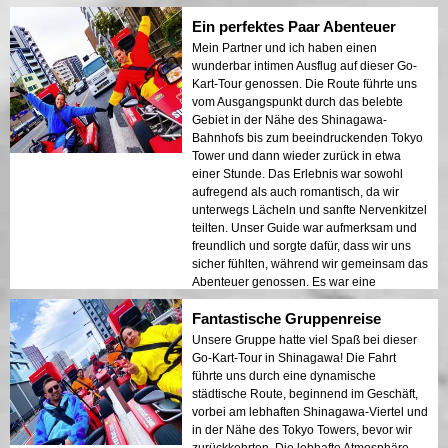
unvergesslichen Möglichkeit machte, Tokio
Ein perfektes Paar Abenteuer
auf eine frische, belebende Art zu
erkunden.
Mein Partner und ich haben einen
wunderbar intimen Ausflug auf dieser Go-
Kart-Tour genossen. Die Route führte uns
vom Ausgangspunkt durch das belebte
Gebiet in der Nähe des Shinagawa-
Bahnhofs bis zum beeindruckenden Tokyo
Tower und dann wieder zurück in etwa
einer Stunde. Das Erlebnis war sowohl
aufregend als auch romantisch, da wir
unterwegs Lächeln und sanfte Nervenkitzel
teilten. Unser Guide war aufmerksam und
freundlich und sorgte dafür, dass wir uns
sicher fühlten, während wir gemeinsam das
Abenteuer genossen. Es war eine
einzigartige Mischung aus urbaner
Fantastische Gruppenreise
Erkundung und Paarbindung, die wir für
immer schätzen werden.
Unsere Gruppe hatte viel Spaß bei dieser
Go-Kart-Tour in Shinagawa! Die Fahrt
führte uns durch eine dynamische
städtische Route, beginnend im Geschäft,
vorbei am lebhaften Shinagawa-Viertel und
in der Nähe des Tokyo Towers, bevor wir