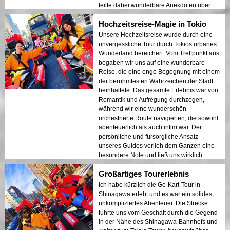
teilte dabei wunderbare Anekdoten über
die Stadt. Diese Erfahrung werde ich immer
Hochzeitsreise-Magie in Tokio
in Ehren halten und Familien empfehlen,
die gemeinsame Zeit von hoher Qualität
Unsere Hochzeitsreise wurde durch eine
suchen.
unvergessliche Tour durch Tokios urbanes
Wunderland bereichert. Vom Treffpunkt aus
begaben wir uns auf eine wunderbare
Reise, die eine enge Begegnung mit einem
der berühmtesten Wahrzeichen der Stadt
beinhaltete. Das gesamte Erlebnis war von
Romantik und Aufregung durchzogen,
während wir eine wunderschön
orchestrierte Route navigierten, die sowohl
abenteuerlich als auch intim war. Der
persönliche und fürsorgliche Ansatz
unseres Guides verlieh dem Ganzen eine
besondere Note und ließ uns wirklich
gefeiert fühlen. Dieses einzigartige
Großartiges Tourerlebnis
Erlebnis ist zu einer der wertvollsten
Erinnerungen unserer Hochzeitsreise
Ich habe kürzlich die Go-Kart-Tour in
geworden.
Shinagawa erlebt und es war ein solides,
unkompliziertes Abenteuer. Die Strecke
führte uns vom Geschäft durch die Gegend
in der Nähe des Shinagawa-Bahnhofs und