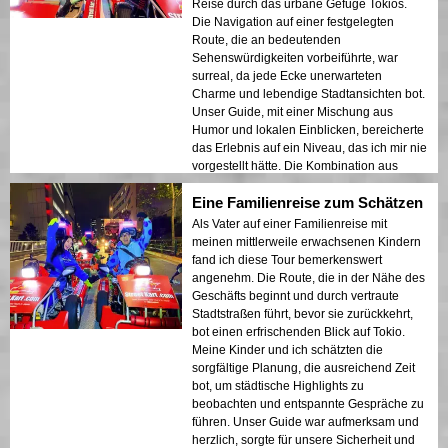
Reise durch das urbane Gefüge Tokios.
Die Navigation auf einer festgelegten
Route, die an bedeutenden
Sehenswürdigkeiten vorbeiführte, war
surreal, da jede Ecke unerwarteten
Charme und lebendige Stadtansichten bot.
Unser Guide, mit einer Mischung aus
Humor und lokalen Einblicken, bereicherte
das Erlebnis auf ein Niveau, das ich mir nie
vorgestellt hätte. Die Kombination aus
strukturierter Planung und spontanen
Eine Familienreise zum Schätzen
Momenten schuf Erinnerungen, die fast zu
unglaublich erscheinen, um real zu sein.
Als Vater auf einer Familienreise mit
meinen mittlerweile erwachsenen Kindern
fand ich diese Tour bemerkenswert
angenehm. Die Route, die in der Nähe des
Geschäfts beginnt und durch vertraute
Stadtstraßen führt, bevor sie zurückkehrt,
bot einen erfrischenden Blick auf Tokio.
Meine Kinder und ich schätzten die
sorgfältige Planung, die ausreichend Zeit
bot, um städtische Highlights zu
beobachten und entspannte Gespräche zu
führen. Unser Guide war aufmerksam und
herzlich, sorgte für unsere Sicherheit und