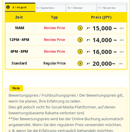
8 / August
9 / September
10 / Oktober
11 / November
Zeit
Typ
Preis (JPY)
15,000 ~
10AM
Review Price
JPY
/pax
¥
14,000 ~
12PM - 4PM
Review Price
JPY
/pax
¥
16,000 ~
6PM - 8PM
Review Price
JPY
/pax
¥
20,000~
Standard
Regular Price
JPY
/pax
¥
Bewertungspreis / Frühbuchungspreis / Der Bewertungspreis gilt,
wenn Sie planen, Ihre Erfahrung zu teilen.
Dies gilt jedoch nicht für Social-Media-Plattformen, auf denen
bewertungsbasierte Rabatte verboten sind.
**Der Bewertungspreis wird bei der Online-Buchung automatisch
angewendet. Wenn Sie den regulären Preis verwenden möchten,
z. B. wenn Sie die Erfahrung vertraulich behandeln möchten,