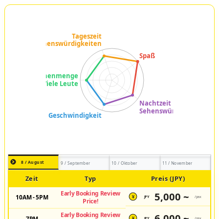
8 / August
9 / September
10 / Oktober
11 / November
Zeit
Typ
Preis (JPY)
Early Booking Review
5,000 ~
10AM - 5PM
JPY
/pax
¥
Price!
Early Booking Review
6,000 ~
7PM
JPY
/pax
¥