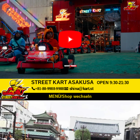
STREET KART ASAKUSA
OPEN 9:30-21:30
📞+81-80-9988-9988
📧
shina@kart.st
MENÜ/Shop wechseln
START
Über uns
Spezifikationen
Preise
Anfahrt
Bewertungen
FAQ