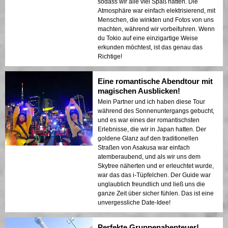
sodass wir alle viel Spaß hatten. Die
Atmosphäre war einfach elektrisierend, mit
Menschen, die winkten und Fotos von uns
machten, während wir vorbeifuhren. Wenn
du Tokio auf eine einzigartige Weise
erkunden möchtest, ist das genau das
Richtige!
Eine romantische Abendtour mit
magischen Ausblicken!
Mein Partner und ich haben diese Tour
während des Sonnenuntergangs gebucht,
und es war eines der romantischsten
Erlebnisse, die wir in Japan hatten. Der
goldene Glanz auf den traditionellen
Straßen von Asakusa war einfach
atemberaubend, und als wir uns dem
Skytree näherten und er erleuchtet wurde,
war das das i-Tüpfelchen. Der Guide war
unglaublich freundlich und ließ uns die
ganze Zeit über sicher fühlen. Das ist eine
unvergessliche Date-Idee!
Perfekte Gruppenabenteuer!