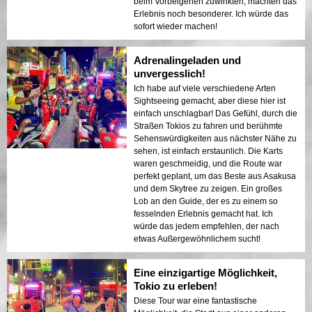
beim Vorbeigehen zuwinkten, machten das
Erlebnis noch besonderer. Ich würde das
sofort wieder machen!
Adrenalingeladen und
unvergesslich!
Ich habe auf viele verschiedene Arten
Sightseeing gemacht, aber diese hier ist
einfach unschlagbar! Das Gefühl, durch die
Straßen Tokios zu fahren und berühmte
Sehenswürdigkeiten aus nächster Nähe zu
sehen, ist einfach erstaunlich. Die Karts
waren geschmeidig, und die Route war
perfekt geplant, um das Beste aus Asakusa
und dem Skytree zu zeigen. Ein großes
Lob an den Guide, der es zu einem so
fesselnden Erlebnis gemacht hat. Ich
würde das jedem empfehlen, der nach
etwas Außergewöhnlichem sucht!
Eine einzigartige Möglichkeit,
Tokio zu erleben!
Diese Tour war eine fantastische