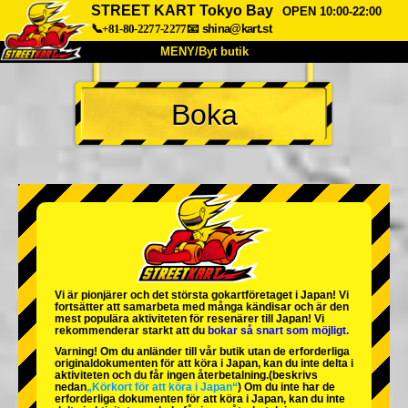
STREET KART Tokyo Bay
OPEN 10:00-22:00
📞+81-80-2277-2277
📧
shina@kart.st
MENY/Byt butik
HEM
Boka
Om oss
Specifikationer
Pris
Hitta hit
Röster
FAQ
Företag
Boka
Byt butik
Tokyo Shinagawa
Tokyo Akihabara#1
Tokyo Akihabara#2
Tokyo Shibuya
Vi är
pionjärer
och
det största gokartföretaget
i Japan! Vi
Tokyo Shibuya Annex
Tokyo Bay
fortsätter att samarbeta med
många kändisar
och är
den
mest populära aktiviteten
för resenärer till Japan! Vi
rekommenderar starkt att du
bokar så snart som möjligt.
Tokyo Asakusa
Osaka
Varning! Om du anländer till vår butik utan de erforderliga
originaldokumenten för att köra i Japan, kan du inte delta i
Okinawa
aktiviteten och du får ingen återbetalning.
(beskrivs
nedan
„Körkort för att köra i Japan“
) Om du inte har de
erforderliga dokumenten för att köra i Japan, kan du inte