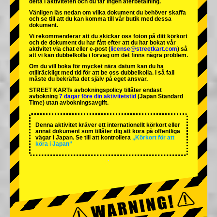
delta i aktiviteten och du får ingen återbetalning.
Vänligen läs nedan om vilka dokument du behöver skaffa
och se till att du kan komma till vår butik med dessa
dokument.
Vi rekommenderar att du skickar oss foton på ditt körkort
och de dokument du har fått efter att du har bokat vår
aktivitet via chat eller e-post (
license@streetkart.com
) så
att vi kan dubbelkolla i förväg om det finns några problem.
Om du vill boka för mycket nära datum kan du ha
otillräckligt med tid för att be oss dubbelkolla. I så fall
måste du bekräfta det själv på eget ansvar.
STREET KARTs avbokningspolicy tillåter endast
avbokning
7 dagar före din aktivitetstid
(Japan Standard
Time) utan avbokningsavgift.
Denna aktivitet kräver ett internationellt körkort eller
annat dokument som tillåter dig att köra på offentliga
vägar i Japan. Se till att kontrollera
„Körkort för att
köra i Japan“