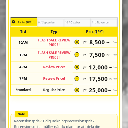
8 / Augusti
9 / September
10 / Oktober
11 / November
Tid
Typ
Pris (JPY)
FLASH SALE REVIEW
8,500 ~
10AM
JPY
/pax
¥
PRICE!
FLASH SALE REVIEW
7,500 ~
1PM
JPY
/pax
¥
PRICE!
12,000 ~
4PM
Review Price!
JPY
/pax
¥
17,500 ~
7PM
Review Price!
JPY
/pax
¥
25,000~
Standard
Regular Price
JPY
/pax
¥
Recensionspris / Tidig Bokningsrecensionspris /
Recensionspriset gäller när du planerar att dela din