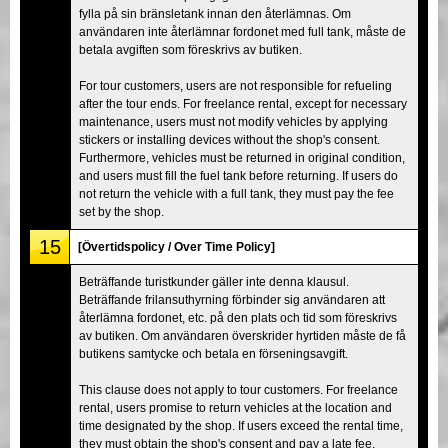
fylla på sin bränsletank innan den återlämnas. Om
användaren inte återlämnar fordonet med full tank, måste de
betala avgiften som föreskrivs av butiken.
For tour customers, users are not responsible for refueling
after the tour ends. For freelance rental, except for necessary
maintenance, users must not modify vehicles by applying
stickers or installing devices without the shop's consent.
Furthermore, vehicles must be returned in original condition,
and users must fill the fuel tank before returning. If users do
not return the vehicle with a full tank, they must pay the fee
set by the shop.
15
[Övertidspolicy / Over Time Policy]
Beträffande turistkunder gäller inte denna klausul.
Beträffande frilansuthyrning förbinder sig användaren att
återlämna fordonet, etc. på den plats och tid som föreskrivs
av butiken. Om användaren överskrider hyrtiden måste de få
butikens samtycke och betala en förseningsavgift.
This clause does not apply to tour customers. For freelance
rental, users promise to return vehicles at the location and
time designated by the shop. If users exceed the rental time,
they must obtain the shop's consent and pay a late fee.