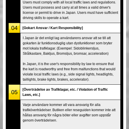
Users must comply with all local traffic laws and regulations.
Users must possess and carry at all times a valid driver's
license or permit to drive in Japan. Users must have sufficient
driving skills to operate a kart.
04
[Gokart Ansvar / Kart Responsibility]
I Japan är det enligt lag användarens ansvar att se till att
gokarten är funktionsduglig utan dysfunktioner som bryter
mot lokala trafiklagar. (Exempel: Sidoblinkersljus,
Strålkastare, Bakljus, Bromsljus, bromsar, acceleration)
In Japan, it is the user's responsibility by law to ensure that
the kart is roadworthy and free from malfunctions that would
violate local traffic laws (e.g., side signal lights, headlights,
taillights, brake lights, brakes, accelerator).
[Överträdelse av Trafiklagar, etc. / Violation of Traffic
05
Laws, etc.]
Varje användare kommer att vara ansvarig för alla
trafiköverträdelser. Butiken eller reseguiden kommer inte att
hållas ansvarig för några böter eller avgifter som uppstår
genom överträdelsen.