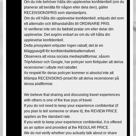
Om du inte behöver hålla din upplevelse konfidentiell (om du
planerar att berätta för någon eller dela den), gäller
RECENSIONSPRIS som standardpris.
Om du vill hålla din upplevelse konfidentiell, erbjuds det som
ett alternativ och tillhandahålls till ORDINARIE PRIS.
Vi verifierar inte om du faktiskt pratar om eller delar din
upplevelse. Det avgörs enbart av om du vill hålla din
upplevelse konfidentiell.
Detta prissystem erbjuder ingen rabatt; det är en
tilläggsavgift för konfidentialitetsalternativet.
Observera att vissa sociala medieplattformar, såsom
TripAdvisor och Google, har policyer som förbjuder att skriva
recensioner i utbyte mot rabatter.
Av respekt för deras policyer kommer vi absolut inte att
tillämpa RECENSIONS-priset för att skriva recensioner på
dessa plattformar.
We believe that sharing and discussing travel experiences
with others is one of the true joys of travel.
If you do not need to keep your experience confidential (if
you plan to tell someone or share it), the REVIEW PRICE
applies as the standard rate.
If you wish to keep your experience confidential, it is offered
as an option and provided at the REGULAR PRICE.
We do not verify whether you actually talk about or share