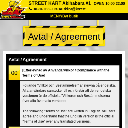
STREET KART Akihabara #1
OPEN 10:00-22:00
📞+81-80-1199-1199
📧
shina@kart.st
MENY/Byt butik
HEM
Avtal / Agreement
Om oss
Specifikationer
Pris
Hitta hit
Röster
FAQ
Företag
Boka
Avtal / Agreement
Byt butik
[Efterlevnad av Användarvillkor / Compliance with the
00
Terms of Use]
Tokyo Shinagawa
Tokyo Akihabara#1
Följande "Villkor och Bestämmelser" är skrivna på engelska.
Tokyo Akihabara#2
Tokyo Shibuya
Alla användare samtycker till och förstår att den engelska
Tokyo Shibuya Annex
Tokyo Bay
versionen är de officiella "Villkoren och Bestämmelserna
över alla översatta versioner.
Tokyo Asakusa
Osaka
The following "Terms of Use" are written in English. All users
Okinawa
agree and understand that the English version is the official
"Terms of Use" over any translated versions.