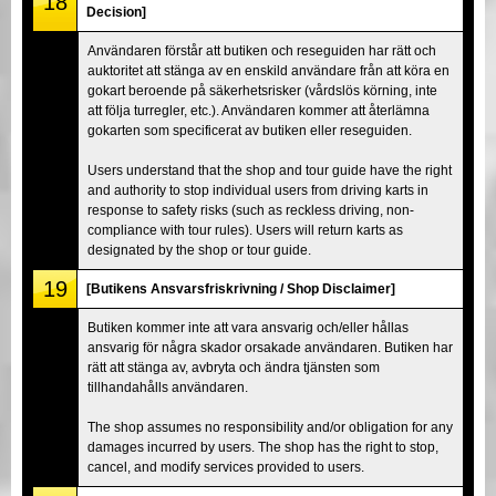
18
Decision]
Användaren förstår att butiken och reseguiden har rätt och
auktoritet att stänga av en enskild användare från att köra en
gokart beroende på säkerhetsrisker (vårdslös körning, inte
att följa turregler, etc.). Användaren kommer att återlämna
gokarten som specificerat av butiken eller reseguiden.
Users understand that the shop and tour guide have the right
and authority to stop individual users from driving karts in
response to safety risks (such as reckless driving, non-
compliance with tour rules). Users will return karts as
designated by the shop or tour guide.
19
[Butikens Ansvarsfriskrivning / Shop Disclaimer]
Butiken kommer inte att vara ansvarig och/eller hållas
ansvarig för några skador orsakade användaren. Butiken har
rätt att stänga av, avbryta och ändra tjänsten som
tillhandahålls användaren.
The shop assumes no responsibility and/or obligation for any
damages incurred by users. The shop has the right to stop,
cancel, and modify services provided to users.