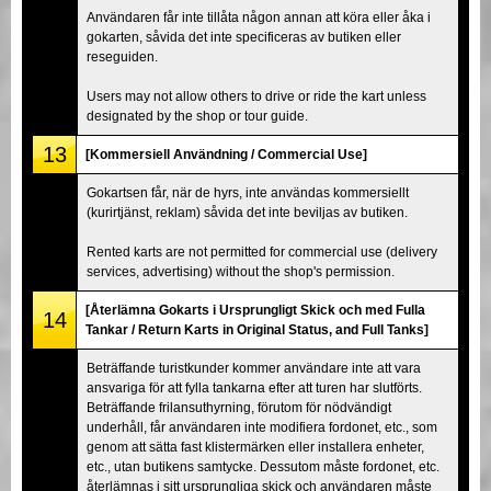
Användaren får inte tillåta någon annan att köra eller åka i
gokarten, såvida det inte specificeras av butiken eller
reseguiden.
Users may not allow others to drive or ride the kart unless
designated by the shop or tour guide.
13
[Kommersiell Användning / Commercial Use]
Gokartsen får, när de hyrs, inte användas kommersiellt
(kurirtjänst, reklam) såvida det inte beviljas av butiken.
Rented karts are not permitted for commercial use (delivery
services, advertising) without the shop's permission.
[Återlämna Gokarts i Ursprungligt Skick och med Fulla
14
Tankar / Return Karts in Original Status, and Full Tanks]
Beträffande turistkunder kommer användare inte att vara
ansvariga för att fylla tankarna efter att turen har slutförts.
Beträffande frilansuthyrning, förutom för nödvändigt
underhåll, får användaren inte modifiera fordonet, etc., som
genom att sätta fast klistermärken eller installera enheter,
etc., utan butikens samtycke. Dessutom måste fordonet, etc.
återlämnas i sitt ursprungliga skick och användaren måste