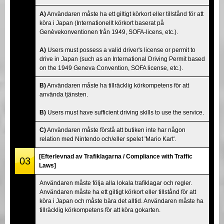
A)
Användaren måste ha ett giltigt körkort eller tillstånd för att
köra i Japan (Internationellt körkort baserat på
Genèvekonventionen från 1949, SOFA-licens, etc.).
A)
Users must possess a valid driver's license or permit to
drive in Japan (such as an International Driving Permit based
on the 1949 Geneva Convention, SOFA license, etc.).
B)
Användaren måste ha tillräcklig körkompetens för att
använda tjänsten.
B)
Users must have sufficient driving skills to use the service.
C)
Användaren måste förstå att butiken inte har någon
relation med Nintendo och/eller spelet 'Mario Kart'.
[Efterlevnad av Trafiklagarna / Compliance with Traffic
03
Laws]
Användaren måste följa alla lokala trafiklagar och regler.
Användaren måste ha ett giltigt körkort eller tillstånd för att
köra i Japan och måste bära det alltid. Användaren måste ha
tillräcklig körkompetens för att köra gokarten.