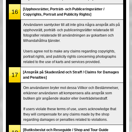
[Upphovsrätter, Porträtt- och Publiceringsrätter /
16
Copyrights, Portrait and Publicity Rights]
Användaren samtycker till att inte göra några anspråk alls på
upphovsrätt, porträtt- och publiceringsrätter relaterade till
fotografier relaterade till användningen av gokartsen och
tillhandahållna tjänster.
Users agree not to make any claims regarding copyrights,
portrait rights, and publicity rights concerning photographs
related to the use of karts and services provided.
[Anspråk på Skadestånd och Straff / Claims for Damages
17
and Penalties]
Om användaren bryter mot dessa Villkor och Bestämmelser,
erkänner användaren att kompensera alla anspråk som
butiken gör angående skador eller överträdelsestraff.
If users violate these terms of use, users acknowledge that
they will compensate for any claims made by the shop
regarding damages or penalties related to violations.
[Butiksbeslut och Reseguide / Shop and Tour Guide