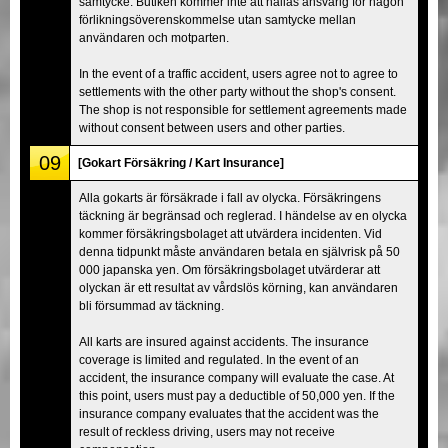
samtycke. Butiken kommer inte att hållas ansvarig för någon
förlikningsöverenskommelse utan samtycke mellan
användaren och motparten.
In the event of a traffic accident, users agree not to agree to
settlements with the other party without the shop's consent.
The shop is not responsible for settlement agreements made
without consent between users and other parties.
09
[Gokart Försäkring / Kart Insurance]
Alla gokarts är försäkrade i fall av olycka. Försäkringens
täckning är begränsad och reglerad. I händelse av en olycka
kommer försäkringsbolaget att utvärdera incidenten. Vid
denna tidpunkt måste användaren betala en självrisk på 50
000 japanska yen. Om försäkringsbolaget utvärderar att
olyckan är ett resultat av vårdslös körning, kan användaren
bli försummad av täckning.
All karts are insured against accidents. The insurance
coverage is limited and regulated. In the event of an
accident, the insurance company will evaluate the case. At
this point, users must pay a deductible of 50,000 yen. If the
insurance company evaluates that the accident was the
result of reckless driving, users may not receive